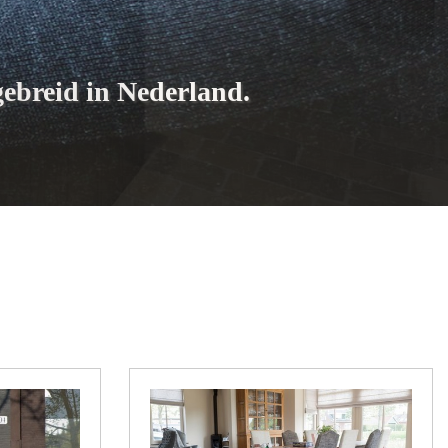
ebreid in Nederland.
www.a5middelbeers.nl
www.bbdienstverlening.nl
Jonesjustformen.nl
www.rwsadvies.nl