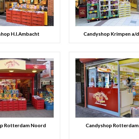
hop H.I.Ambacht
Candyshop Krimpen a/d 
p Rotterdam Noord
Candyshop Rotterdam