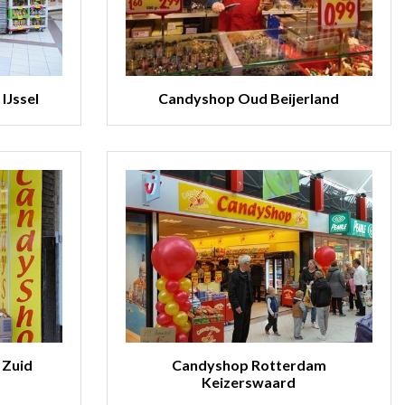
IJssel
Candyshop Oud Beijerland
 Zuid
Candyshop Rotterdam
Keizerswaard