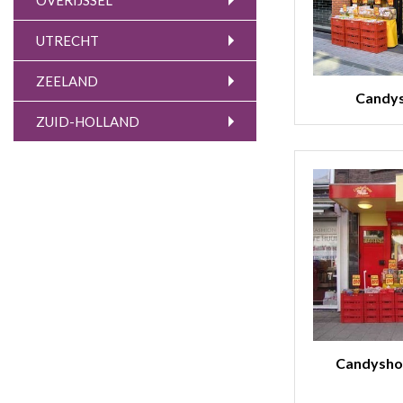
OVERIJSSEL
UTRECHT
ZEELAND
Candys
ZUID-HOLLAND
Candysho