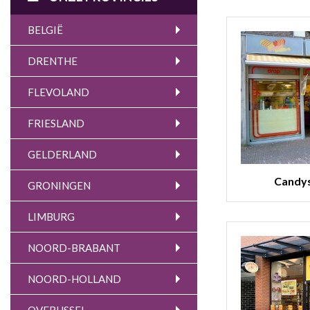
BELGIË
DRENTHE
FLEVOLAND
FRIESLAND
GELDERLAND
Candy
GRONINGEN
LIMBURG
NOORD-BRABANT
NOORD-HOLLAND