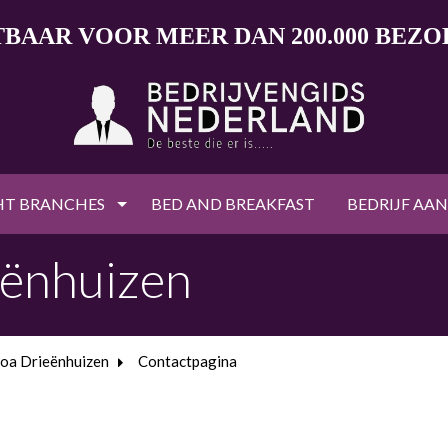
TBAAR VOOR MEER DAN 200.000 BEZ
HT BRANCHES
BED AND BREAKFAST
BEDRIJF AA
eënhuizen
oa Drieënhuizen
Contactpagina